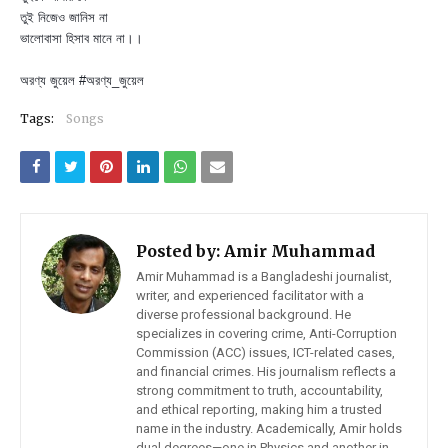
তুই নিজেও জানিস না
ভালোবাসা হিসাব মানে না।।
অরণ্য জুয়েল #অরণ্য_জুয়েল
Tags:
Songs
Posted by:
Amir Muhammad
Amir Muhammad is a Bangladeshi journalist,
writer, and experienced facilitator with a
diverse professional background. He
specializes in covering crime, Anti-Corruption
Commission (ACC) issues, ICT-related cases,
and financial crimes. His journalism reflects a
strong commitment to truth, accountability,
and ethical reporting, making him a trusted
name in the industry. Academically, Amir holds
dual degrees—one in Physics and another in