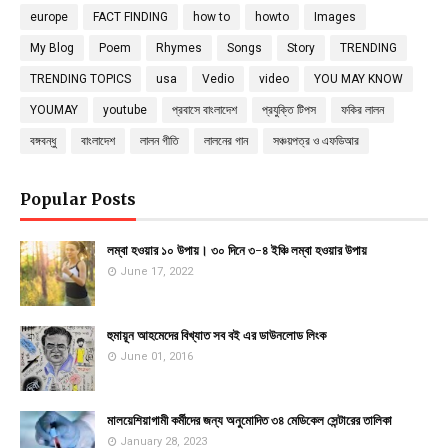
europe
FACT FINDING
how to
howto
Images
My Blog
Poem
Rhymes
Songs
Story
TRENDING
TRENDING TOPICS
usa
Vedio
video
YOU MAY KNOW
YOUMAY
youtube
প্রবাসে বাংলাদেশ
প্রযুক্তি টিপস
ফকির লালন
বঙ্গবন্ধু
বাংলাদেশ
লালন গীতি
লালনের গান
সঞ্চয়পত্র ও এফডিআর
Popular Posts
লম্বা হওয়ার ১০ উপায়। ৩০ দিনে ৩-৪ ইঞ্চি লম্বা হওয়ার উপায়
June 17, 2022
হুমায়ূন আহমেদের বিখ্যাত সব বই এর ডাউনলোড লিংক
June 01, 2016
মালয়েশিয়াগামী কর্মীদের জন্য অনুমোদিত ৩৪ মেডিকেল সেন্টারের তালিকা
January 28, 2023