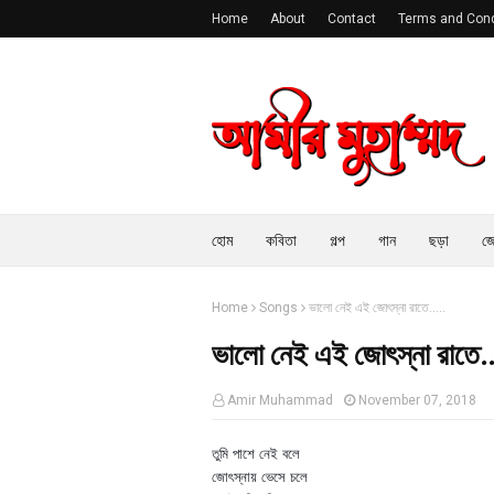
Home
About
Contact
Terms and Cond
হোম
কবিতা
গল্প
গান
ছড়া
জে
Home
Songs
ভালো নেই এই জোৎস্না রাতে.....
ভালো নেই এই জোৎস্না রাতে..
Amir Muhammad
November 07, 2018
তুমি পাশে নেই বলে
জোৎস্নায় ভেসে চলে