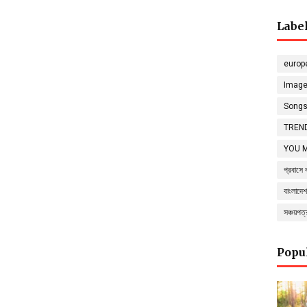
Labe
europ
Imag
Song
TREND
YOU 
প্রবাসে 
বাংলাদেশ
সঞ্চয়পত
Popu