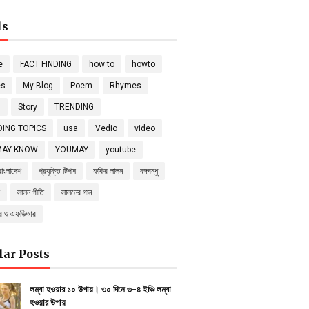
ls
e
FACT FINDING
how to
howto
es
My Blog
Poem
Rhymes
s
Story
TRENDING
ING TOPICS
usa
Vedio
video
MAY KNOW
YOUMAY
youtube
বাংলাদেশ
প্রযুক্তি টিপস
ফকির লালন
বঙ্গবন্ধু
লালন গীতি
লালনের গান
্র ও এফডিআর
lar Posts
লম্বা হওয়ার ১০ উপায়। ৩০ দিনে ৩-৪ ইঞ্চি লম্বা
হওয়ার উপায়