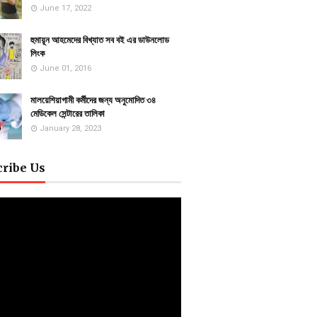
June 17, 2022
হুমায়ূন আহমেদের বিখ্যাত সব বই এর ডাউনলোড
লিংক
June 01, 2016
মালয়েশিয়াগামী কর্মীদের জন্য অনুমোদিত ৩৪
মেডিকেল সেন্টারের তালিকা
January 28, 2023
cribe Us