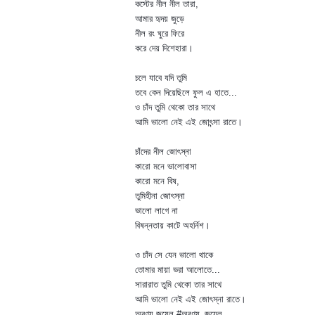
কস্টের নীল নীল তারা,
আমার হৃদয় জুড়ে
নীল রং ঘুরে ফিরে
করে দেয় দিশেহারা।
চলে যাবে যদি তুমি
তবে কেন দিয়েছিলে ফুল এ হাতে...
ও চাঁদ তুমি থেকো তার সাথে
আমি ভালো নেই এই জোৎন্সা রাতে।
চাঁদের নীল জোৎস্না
কারো মনে ভালোবাসা
কারো মনে বিষ,
তুমিহীনা জোৎস্না
ভালো লাগে না
বিষন্নতায় কাটে অহর্নিশ।
ও চাঁদ সে যেন ভালো থাকে
তোমার মায়া ভরা আলোতে...
সারারাত তুমি থেকো তার সাথে
আমি ভালো নেই এই জোৎস্না রাতে।
অরণ্য জুয়েল #অরণ্য_জুয়েল