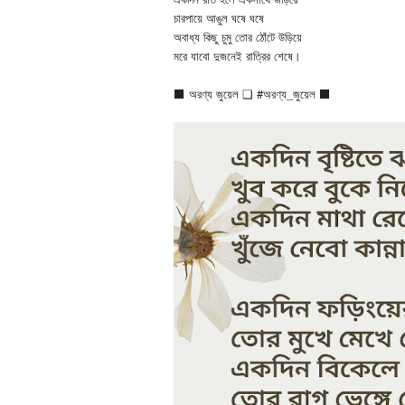
চারপায়ে আঙুল ঘষে ঘষে
অবাধ্য কিছু চুমু তোর ঠোঁটে উড়িয়ে
মরে যাবো দুজনেই রাত্রির শেষে।
⬛ অরণ্য জুয়েল ❑ #অরণ্য_জুয়েল ⬛