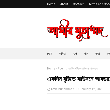
Home
About
Contact
Terms and Cond
হোম
কবিতা
গল্প
গান
ছড়া
জে
Home
Poem
একদিন বৃষ্টিতে ঝাউবনে আবডালে
একদিন বৃষ্টিতে ঝাউবনে আবডা
Amir Muhammad
January 12, 2023