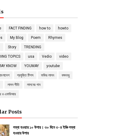
ls
e
FACT FINDING
how to
howto
es
My Blog
Poem
Rhymes
s
Story
TRENDING
ING TOPICS
usa
Vedio
video
MAY KNOW
YOUMAY
youtube
বাংলাদেশ
প্রযুক্তি টিপস
ফকির লালন
বঙ্গবন্ধু
লালন গীতি
লালনের গান
্র ও এফডিআর
lar Posts
লম্বা হওয়ার ১০ উপায়। ৩০ দিনে ৩-৪ ইঞ্চি লম্বা
হওয়ার উপায়