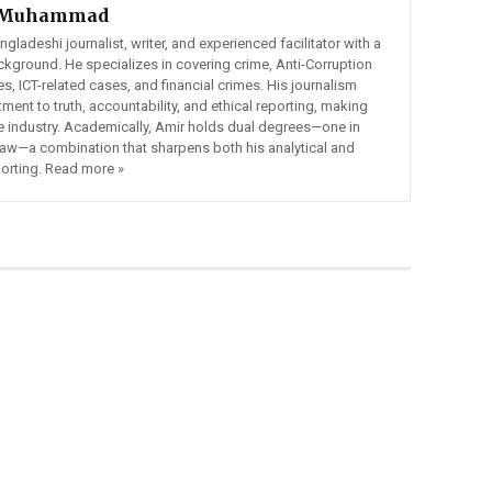
 Muhammad
adeshi journalist, writer, and experienced facilitator with a
ckground. He specializes in covering crime, Anti-Corruption
 ICT-related cases, and financial crimes. His journalism
ment to truth, accountability, and ethical reporting, making
he industry. Academically, Amir holds dual degrees—one in
Law—a combination that sharpens both his analytical and
porting. Read more »