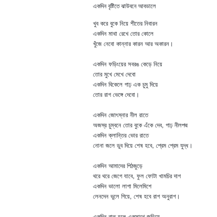
একদিন বৃষ্টিতে ঝাউবনে আবডালে
খুব করে বুকে নিয়ে শীতের নিবারন
একদিন মাথা রেখে তোর কোলে
খুঁজে নেবো কান্নার কারন আর অকারন।
একদিন ফড়িংয়ের সবরঙ কেড়ে নিয়ে
তোর মুখে মেখে দেবো
একদিন বিকেলে গাঢ় এক চুমু দিয়ে
তোর রাগ ভেঙ্গে দেবো।
একদিন জোৎস্নার নীল রাতে
অজস্র চুম্বনে তোর বুকে এঁকে দেব, গাঢ় নীলপদ্ম
একদিন ক্লান্তির ভোর রাতে
নোনা জলে ডুব দিয়ে শেষ হবে, প্রেম প্রেম যুদ্ধ।
একদিন আমাদের পিঠজুড়ে
থরে থরে জেগে যাবে, ফুল ফোটা খামচির দাগ
একদিন ভালো লাগা মিলেমিশে
লেনদেন ভুলে গিয়ে, শেষ হবে রাগ অনুরাগ।
একদিন রাত হলে একসাথে জড়িয়ে