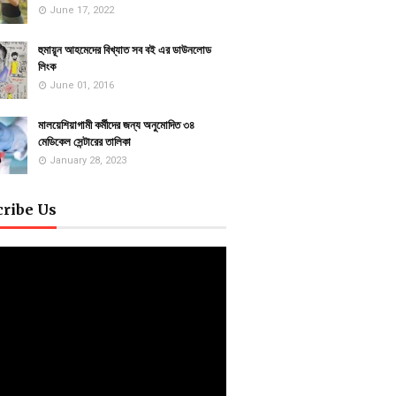
June 17, 2022
হুমায়ূন আহমেদের বিখ্যাত সব বই এর ডাউনলোড
লিংক
June 01, 2016
মালয়েশিয়াগামী কর্মীদের জন্য অনুমোদিত ৩৪
মেডিকেল সেন্টারের তালিকা
January 28, 2023
cribe Us