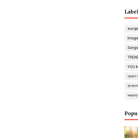
Labe
europ
Imag
Song
TREND
YOU 
প্রবাসে 
বাংলাদেশ
সঞ্চয়পত
Popu