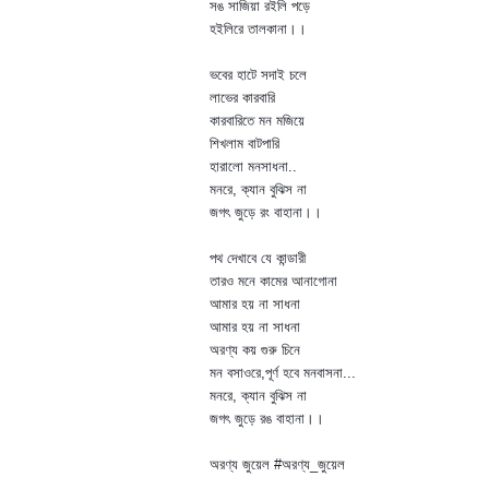
সঙ সাজিয়া রইলি পড়ে
হইলিরে তালকানা।।
ভবের হাটে সদাই চলে
লাভের কারবারি
কারবারিতে মন মজিয়ে
শিখলাম বাটপারি
হারালো মনসাধনা..
মনরে, ক্যান বুঝিস না
জগৎ জুড়ে রং বাহানা।।
পথ দেখাবে যে কান্ডারী
তারও মনে কামের আনাগোনা
আমার হয় না সাধনা
আমার হয় না সাধনা
অরণ্য কয় গুরু চিনে
মন বসাওরে,পূর্ণ হবে মনবাসনা...
মনরে, ক্যান বুঝিস না
জগৎ জুড়ে রঙ বাহানা।।
অরণ্য জুয়েল #অরণ্য_জুয়েল