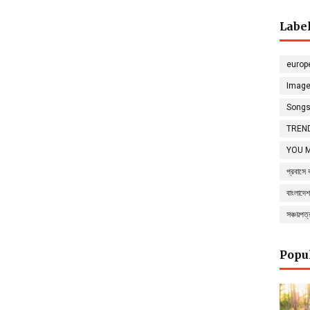
Labe
europ
Imag
Song
TREND
YOU 
প্রবাসে 
বাংলাদেশ
সঞ্চয়পত
Popu