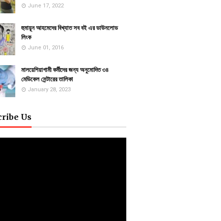
June 17, 2022
হুমায়ূন আহমেদের বিখ্যাত সব বই এর ডাউনলোড
লিংক
June 01, 2016
মালয়েশিয়াগামী কর্মীদের জন্য অনুমোদিত ৩৪
মেডিকেল সেন্টারের তালিকা
January 28, 2023
cribe Us