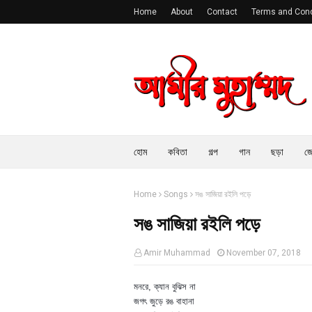
Home
About
Contact
Terms and Cond
হোম
কবিতা
গল্প
গান
ছড়া
জে
Home
Songs
সঙ সাজিয়া রইলি পড়ে
সঙ সাজিয়া রইলি পড়ে
Amir Muhammad
November 07, 2018
মনরে, ক্যান বুঝিস না
জগৎ জুড়ে রঙ বাহানা