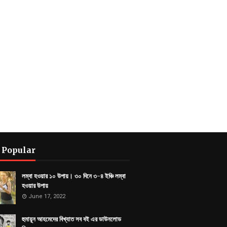
 Popular
লম্বা হওয়ার ১০ উপায়। ৩০ দিনে ৩-৪ ইঞ্চি লম্বা
হওয়ার উপায়
June 17, 2022
হুমায়ূন আহমেদের বিখ্যাত সব বই এর ডাউনলোড