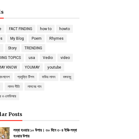
ls
e
FACT FINDING
how to
howto
es
My Blog
Poem
Rhymes
s
Story
TRENDING
ING TOPICS
usa
Vedio
video
MAY KNOW
YOUMAY
youtube
বাংলাদেশ
প্রযুক্তি টিপস
ফকির লালন
বঙ্গবন্ধু
লালন গীতি
লালনের গান
্র ও এফডিআর
lar Posts
লম্বা হওয়ার ১০ উপায়। ৩০ দিনে ৩-৪ ইঞ্চি লম্বা
হওয়ার উপায়