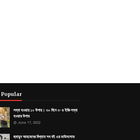
 Popular
লম্বা হওয়ার ১০ উপায়। ৩০ দিনে ৩-৪ ইঞ্চি লম্বা
হওয়ার উপায়
June 17, 2022
হুমায়ূন আহমেদের বিখ্যাত সব বই এর ডাউনলোড