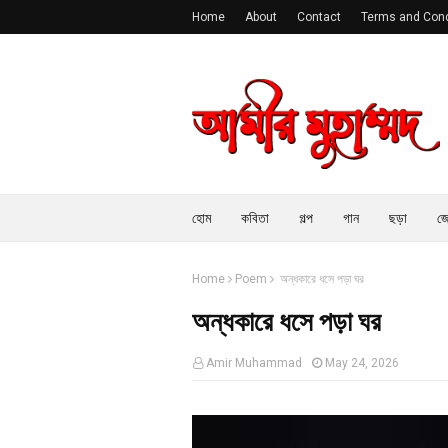
Home
About
Contact
Terms and Cond
হোম
কবিতা
গল্প
গান
ছড়া
জে
Home
Poem
অন্ধকারে ধসে পড়া ঘর
অন্ধকারে ধসে পড়া ঘর
Amir Muhammad
May 24, 2026