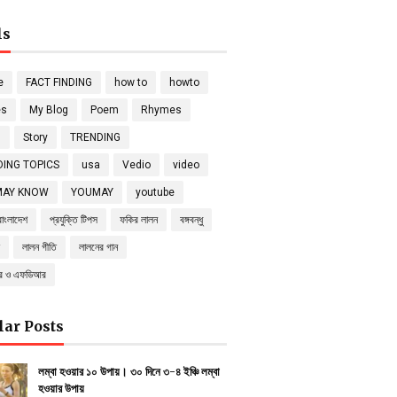
ls
e
FACT FINDING
how to
howto
es
My Blog
Poem
Rhymes
s
Story
TRENDING
ING TOPICS
usa
Vedio
video
MAY KNOW
YOUMAY
youtube
বাংলাদেশ
প্রযুক্তি টিপস
ফকির লালন
বঙ্গবন্ধু
লালন গীতি
লালনের গান
্র ও এফডিআর
lar Posts
লম্বা হওয়ার ১০ উপায়। ৩০ দিনে ৩-৪ ইঞ্চি লম্বা
হওয়ার উপায়