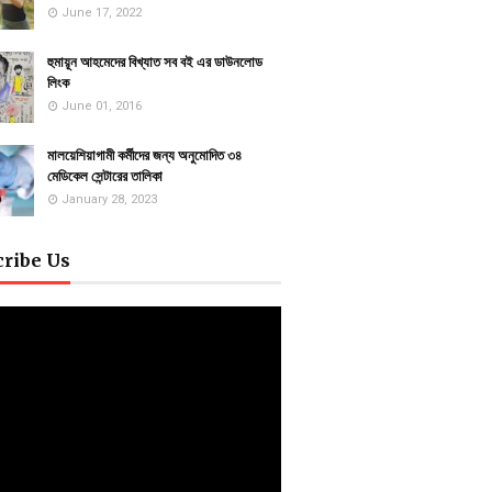
June 17, 2022
হুমায়ূন আহমেদের বিখ্যাত সব বই এর ডাউনলোড
লিংক
June 01, 2016
মালয়েশিয়াগামী কর্মীদের জন্য অনুমোদিত ৩৪
মেডিকেল সেন্টারের তালিকা
January 28, 2023
cribe Us