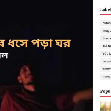
Labe
europ
Imag
Song
TREND
YOU 
প্রবাসে 
বাংলাদেশ
সঞ্চয়পত
Popu