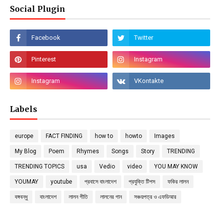
Social Plugin
Labels
europe
FACT FINDING
how to
howto
Images
My Blog
Poem
Rhymes
Songs
Story
TRENDING
TRENDING TOPICS
usa
Vedio
video
YOU MAY KNOW
YOUMAY
youtube
প্রবাসে বাংলাদেশ
প্রযুক্তি টিপস
ফকির লালন
বঙ্গবন্ধু
বাংলাদেশ
লালন গীতি
লালনের গান
সঞ্চয়পত্র ও এফডিআর